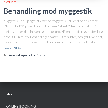
AKTUELT
Behandling mod myggestik
Myggestik Er du plaget af kløende myggestik? Bliver dine stik store?
Klør du hul?Så prøv akupunktur! HVORDAN?: En akupunkturnål
sættes under den indvendige ankelkno. Nålen er naturligvis steril, og
bare 0,18 mm. tyk Behandlingen varer 10 minutter, den gør ikke ondt,
og så holder en hel sæson! Behandlingen reducerer antallet af stik
Læs mere…
Af
tinas-akupunktur
,
3 år
siden
Links
ONLINE BOOKING