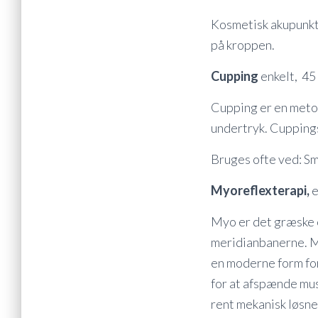
Kosmetisk akupunktur
på kroppen.
Cupping
enkelt, 45 
Cupping er en metod
undertryk. Cupping
Bruges ofte ved: Sme
Myoreflexterapi,
e
Myo er det græske 
meridianbanerne. M
en moderne form for
for at afspænde mus
rent mekanisk løsne