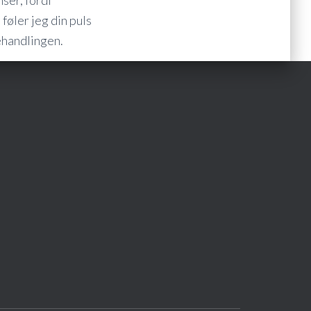
ser, fordi
føler jeg din puls
ehandlingen.