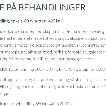
TE PÅ BEHANDLINGER
ling,
enkelt, 60 minutter: 425 kr
sindet kan behandles med akupunktur. Det handler om energi,
de fleste med det meste! Stress, angst, eksamensangst, sø
energi, smerter i kroppen, led og muskler, akut smerte, hel
r, menopause, afhængighed, refluks, fordøjelse, galdeste
gi/høfeber, astma, fertilitet, ødemer og meget mere.
ktur
1 x behandling 200 kr., 3 klip for 525 kr., 6 klip for 1000 
dtages af alle, og har god indvirkning på stress og uro, a
D og meget mere. Det er en god ide at booke de første 2
 uge.
ktur
1 x behandling 550 kr., 4 klip 2000 kr.