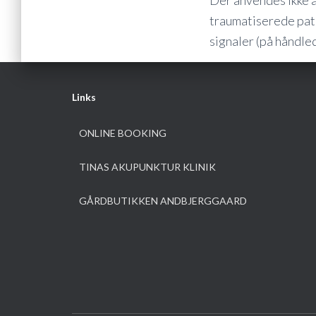
Der anvendes ikke al
traumatiserede pati
signaler (på håndle
Links
ONLINE BOOKING
TINAS AKUPUNKTUR KLINIK
GÅRDBUTIKKEN ANDBJERGGAARD