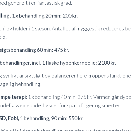
ed generelt i en fantastisk grad.
ling
, 1 x behandling 20 min: 200 kr.
uni og holder i 1 sæson. Antallet af myggestik reduceres be
klø.
sigtsbehandling 60 min: 475 kr.
behandlinger, incl. 1 flaske hybenkerneolie: 2100 kr.
og synligt ansigtsløft og balancerer hele kroppens funktion
agelig behandling.
ampe terapi:
1 x behandling 40 min: 275 kr. Varmen går dyb
indelig varmepude. Løsner for spændinger og smerter.
D, Fobi,
1 behandling, 90 min: 550 kr.