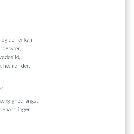
 og derfor kan
vnbesvær,
vedesild,
n, hæmorider,
kr.
fhængighed, angst,
 behandlinger