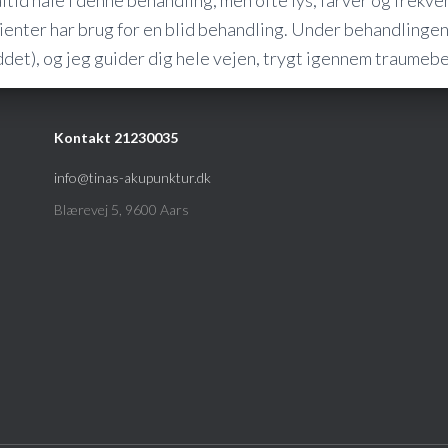
tid nåle i denne behandling, men ofte lys, farver og frekven
enter har brug for en blid behandling. Under behandlingen 
ddet), og jeg guider dig hele vejen, trygt igennem traumeb
Kontakt 21230035
info@tinas-akupunktur.dk
Blærevej 5, 9600 Aars