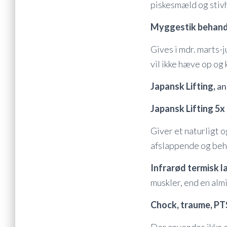
piskesmæld og stivh
Myggestik behand
Gives i mdr. marts-j
vil ikke hæve op og 
Japansk Lifting,
an
Japansk Lifting 5x
Giver et naturligt 
afslappende og beh
Infrarød termisk l
muskler, end en alm
Chock, traume, PTS