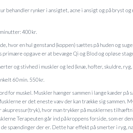
 behandler rynker i ansigtet, acne i ansigt og på bryst og r
minutter: 400 kr.
e, hvor en hul genstand (koppen) sættes på huden og suges
s primære opgave er at bevæge Qi og Blod og opløse stag
rter og stivhed i muskler og led (knæ, hofter, skuldre, ryg,
nkelt 60 min. 550 kr.
ord for muskel. Muskler hænger sammen i lange kæder på
usklerne er det eneste væv der kan trække sig sammen. M
 akupressur(tryk), hvor man trykker på musklernes tilhæftn
klerne Terapeuten går ind på kroppens forside, som er den
 de spændinger der er. Dette har effekt på smerter i ryg, n