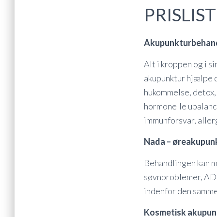
PRISLIS
Akupunkturbehand
Alt i kroppen og i 
akupunktur hjælpe 
hukommelse, detox, 
hormonelle ubalance
immunforsvar, aller
Nada – øreakupun
Behandlingen kan mo
søvnproblemer, ADH
indenfor den samme
Kosmetisk akupun