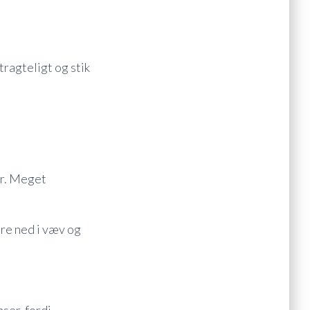
tragteligt og stik
er. Meget
ere ned i væv og