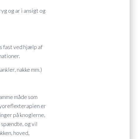
yg og ar i ansigt og
 fast ved hjælp af
nationer.
 ankler, nakke mm.)
 samme måde som
yoreflexterapien er
inger på knoglerne,
 spændte, og vil
akken, hoved,